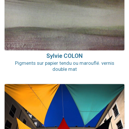
Sylvie
COLON
Pigments sur papier tendu ou marouflé. vernis
double mat